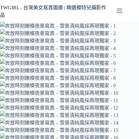
跳
TWGIRL - 台灣美女寫真圖庫 | 精選模特兒攝影作
至
品
主
要
內
容