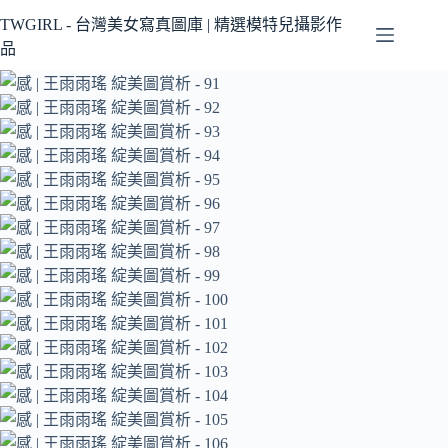
跳
TWGIRL - 台灣美女寫真圖庫 | 精選模特兒攝影作
至
品
主
要
內
容